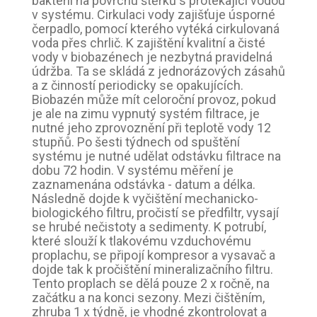
bakterií na povrchu štěrků s protékající vodou
v systému. Cirkulaci vody zajišťuje úsporné
čerpadlo, pomocí kterého vytéká cirkulovaná
voda přes chrlič. K zajištění kvalitní a čisté
vody v biobazénech je nezbytná pravidelná
údržba. Ta se skládá z jednorázových zásahů
a z činností periodicky se opakujících.
Biobazén může mít celoroční provoz, pokud
je ale na zimu vypnutý systém filtrace, je
nutné jeho zprovoznění při teplotě vody 12
stupňů. Po šesti týdnech od spuštění
systému je nutné udělat odstávku filtrace na
dobu 72 hodin. V systému měření je
zaznamenána odstávka - datum a délka.
Následně dojde k vyčištění mechanicko-
biologického filtru, pročistí se předfiltr, vysají
se hrubé nečistoty a sedimenty. K potrubí,
které slouží k tlakovému vzduchovému
proplachu, se připojí kompresor a vysavač a
dojde tak k pročištění mineralizačního filtru.
Tento proplach se dělá pouze 2 x ročně, na
začátku a na konci sezony. Mezi čištěním,
zhruba 1 x týdně, je vhodné zkontrolovat a