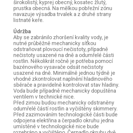
širokolistý, kyprej obecný, kosatec žlutý,
prustka obecná. Na mělkou pobřežní zónu
navazuje výsadba trvalek a z druhé strany
listnaté keře.
Údržba
Aby se zabránilo zhoršení kvality vody, je
nutné průběžně mechanicky síťkou
odstraňovat plovoucí nečistoty, případně
nečistoty usazené na dně a odumřelé části
rostlin. Několikrát ročně je potřeba pomocí
bazénového vysavače odsát nečistoty
usazené na dně. Minimálně jednou týdně je
vhodné zkontrolovat naplnění hladinového
sběrače a pravidelně kontrolovat stav hladiny.
Voda bude případně mechanicky dopuštěna
ventilem v technické nice.
Před zimou budou mechanicky odstraněny
odumřelé částí rostlin a vyčištěny skimmery.
Před zazimováním technologické části bude
odpojena elektřina a čerpadlo okruhu jedna
umístěné v technologické nice bude
rozebráno a vyčištěno. Čerpadlo okruhu dvě