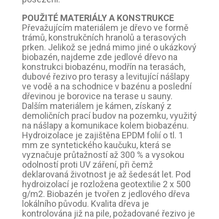
POUŽITÉ MATERIÁLY A KONSTRUKCE
Převažujícím materiálem je dřevo ve formě
trámů, konstrukčních hranolů a terasových
prken. Jelikož se jedná mimo jiné o ukázkový
biobazén, najdeme zde jedlové dřevo na
konstrukci biobazénu, modřín na terasách,
dubové řezivo pro terasy a levitující nášlapy
ve vodě a na schodnice v bazénu a poslední
dřevinou je borovice na terase u sauny.
Dalším materiálem je kámen, získaný z
demoličních prací budov na pozemku, využitý
na nášlapy a komunikace kolem biobazénu.
Hydroizolace je zajištěna EPDM folií o tl. 1
mm ze syntetického kaučuku, která se
vyznačuje průtažností až 300 % a vysokou
odolností proti UV záření, při čemž
deklarovaná životnost je až šedesát let. Pod
hydroizolací je rozložena geotextilie 2 x 500
g/m2. Biobazén je tvořen z jedlového dřeva
lokálního původu. Kvalita dřeva je
kontrolována již na pile, požadované řezivo je