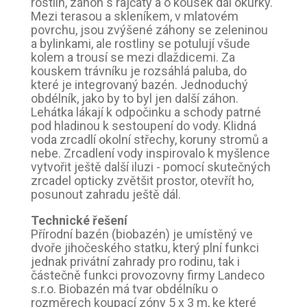
rostlin, záhon s rajčaty a o kousek dál okurky.
Mezi terasou a skleníkem, v mlatovém
povrchu, jsou zvýšené záhony se zeleninou
a bylinkami, ale rostliny se potulují všude
kolem a trousí se mezi dlaždicemi. Za
kouskem trávníku je rozsáhlá paluba, do
které je integrovaný bazén. Jednoduchý
obdélník, jako by to byl jen další záhon.
Lehátka lákají k odpočinku a schody patrné
pod hladinou k sestoupení do vody. Klidná
voda zrcadlí okolní střechy, koruny stromů a
nebe. Zrcadlení vody inspirovalo k myšlence
vytvořit ještě další iluzi - pomocí skutečných
zrcadel opticky zvětšit prostor, otevřít ho,
posunout zahradu ještě dál.
Technické řešení
Přírodní bazén (biobazén) je umístěný ve
dvoře jihočeského statku, který plní funkci
jednak privátní zahrady pro rodinu, tak i
částečně funkci provozovny firmy Landeco
s.r.o. Biobazén má tvar obdélníku o
rozměrech koupací zóny 5 x 3 m, ke které