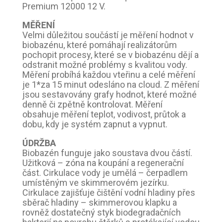
Premium 12000 12 V.
MĚŘENÍ
Velmi důležitou součástí je měření hodnot v
biobazénu, které pomáhají realizátorům
pochopit procesy, které se v biobazénu dějí a
odstranit možné problémy s kvalitou vody.
Měření probíhá každou vteřinu a celé měření
je 1*za 15 minut odesláno na cloud. Z měření
jsou sestavovány grafy hodnot, které možné
denně či zpětně kontrolovat. Měření
obsahuje měření teplot, vodivost, průtok a
dobu, kdy je systém zapnut a vypnut.
ÚDRŽBA
Biobazén funguje jako soustava dvou částí.
Užitková – zóna na koupání a regenerační
část. Cirkulace vody je umělá – čerpadlem
umístěným ve skimmerovém jezírku.
Cirkulace zajišťuje čištění vodní hladiny přes
sběrač hladiny – skimmerovou klapku a
rovněž dostatečný styk biodegradačních