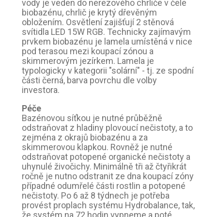
vody je veden do nerezového chrliče v čele
biobazénu, chrlič je krytý dřevěným
obložením. Osvětlení zajišťují 2 stěnová
svítidla LED 15W RGB. Technicky zajímavým
prvkem biobazénu je lamela umístěná v nice
pod terasou mezi koupací zónou a
skimmerovým jezírkem. Lamela je
typologicky v kategorii "solární" - tj. ze spodní
části černá, barva povrchu dle volby
investora.
Péče
Bazénovou síťkou je nutné průběžně
odstraňovat z hladiny plovoucí nečistoty, a to
zejména z okrajů biobazénu a za
skimmerovou klapkou. Rovněž je nutné
odstraňovat potopené organické nečistoty a
uhynulé živočichy. Minimálně tři až čtyřikrát
ročně je nutno odstranit ze dna koupací zóny
případné odumřelé části rostlin a potopené
nečistoty. Po 6 až 8 týdnech je potřeba
provést proplach systému Hydrobalance, tak,
že systém na 72 hodin vypneme a poté