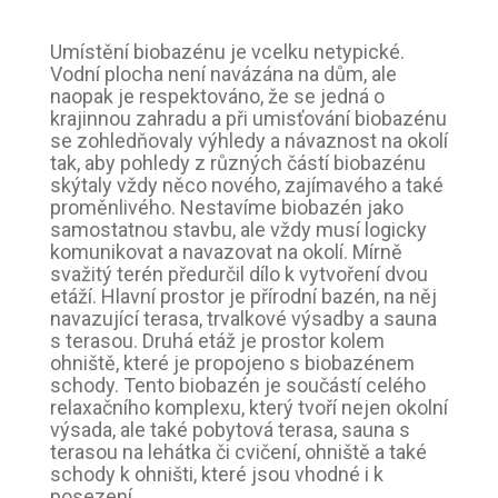
Umístění biobazénu je vcelku netypické.
Vodní plocha není navázána na dům, ale
naopak je respektováno, že se jedná o
krajinnou zahradu a při umisťování biobazénu
se zohledňovaly výhledy a návaznost na okolí
tak, aby pohledy z různých částí biobazénu
skýtaly vždy něco nového, zajímavého a také
proměnlivého. Nestavíme biobazén jako
samostatnou stavbu, ale vždy musí logicky
komunikovat a navazovat na okolí. Mírně
svažitý terén předurčil dílo k vytvoření dvou
etáží. Hlavní prostor je přírodní bazén, na něj
navazující terasa, trvalkové výsadby a sauna
s terasou. Druhá etáž je prostor kolem
ohniště, které je propojeno s biobazénem
schody. Tento biobazén je součástí celého
relaxačního komplexu, který tvoří nejen okolní
výsada, ale také pobytová terasa, sauna s
terasou na lehátka či cvičení, ohniště a také
schody k ohništi, které jsou vhodné i k
posezení.