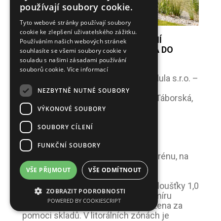
používají soubory cookie.
Tyto webové stránky používají soubory
cookie ke zlepšení uživatelského zážitku.
ČESTNÉ UZNÁNÍ ZA KOMPOZIČNÍ
Používáním našich webových stránek
ZAČLENĚNÍ KOUPACÍHO JEZÍRKA DO
souhlasíte se všemi soubory cookie v
ZAHRADY
souladu s našimi zásadami používání
souborů cookie.
Více informací
Zhotovitel a autor projektu: Filipendula s.r.o. –
KOŘENOVKY
NEZBYTNĚ NUTNÉ SOUBORY
Architektonické řešení: Ing. Lenka Táborská,
Atelier Flera
VÝKONOVÉ SOUBORY
Místo: Zdíkov
SOUBORY CÍLENÍ
FUNKČNÍ SOUBORY
Technické řešení
Nádrž je vyhloubená do rostlého terénu, na
hutněnou pláň a pískové lože byla
VŠE PŘIJMOUT
VŠE ODMÍTNOUT
nainstalována geotextilie chránící
hydroizolaci z polyetylénové fólie tloušťky 1,0
ZOBRAZIT PODROBNOSTI
mm připravená v jednom kuse na míru
POWERED BY COOKIESCRIPT
jezírka. Fólie je na dno a stěny uložena za
pomoci skladů. V litorálních zónách je