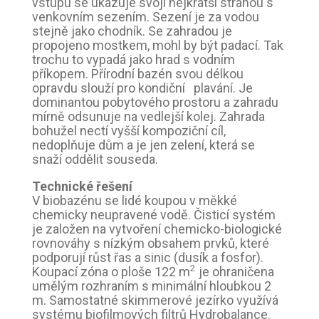
vstupu se ukazuje svojí nejkratší stranou s
venkovním sezením. Sezení je za vodou
stejně jako chodník. Se zahradou je
propojeno mostkem, mohl by být padací. Tak
trochu to vypadá jako hrad s vodním
příkopem. Přírodní bazén svou délkou
opravdu slouží pro kondiční plavání. Je
dominantou pobytového prostoru a zahradu
mírně odsunuje na vedlejší kolej. Zahrada
bohužel nectí vyšší kompoziční cíl,
nedoplňuje dům a je jen zelení, která se
snaží oddělit souseda.
Technické řešení
V biobazénu se lidé koupou v měkké
chemicky neupravené vodě. Čisticí systém
je založen na vytvoření chemicko-biologické
rovnováhy s nízkým obsahem prvků, které
podporují růst řas a sinic (dusík a fosfor).
2
Koupací zóna o ploše 122 m
je ohraničena
umělým rozhraním s minimální hloubkou 2
m. Samostatné skimmerové jezírko využívá
systému biofilmových filtrů Hydrobalance.