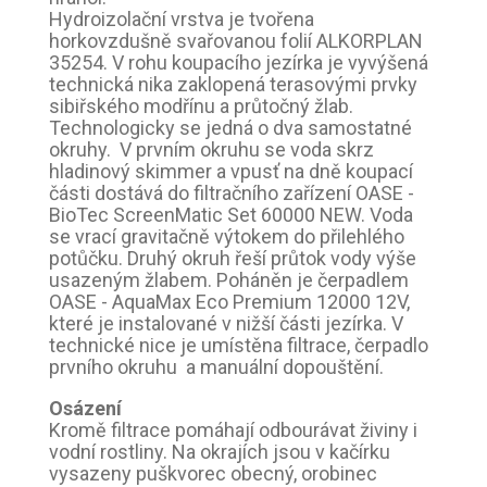
Hydroizolační vrstva je tvořena
horkovzdušně svařovanou folií ALKORPLAN
35254. V rohu koupacího jezírka je vyvýšená
technická nika zaklopená terasovými prvky
sibiřského modřínu a průtočný žlab.
Technologicky se jedná o dva samostatné
okruhy. V prvním okruhu se voda skrz
hladinový skimmer a vpusť na dně koupací
části dostává do filtračního zařízení OASE -
BioTec ScreenMatic Set 60000 NEW. Voda
se vrací gravitačně výtokem do přilehlého
potůčku. Druhý okruh řeší průtok vody výše
usazeným žlabem. Poháněn je čerpadlem
OASE - AquaMax Eco Premium 12000 12V,
které je instalované v nižší části jezírka. V
technické nice je umístěna filtrace, čerpadlo
prvního okruhu a manuální dopouštění.
Osázení
Kromě filtrace pomáhají odbourávat živiny i
vodní rostliny. Na okrajích jsou v kačírku
vysazeny puškvorec obecný, orobinec