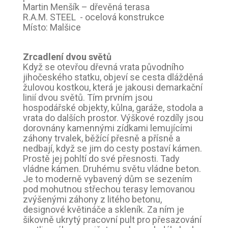
Martin Menšík – dřevěná terasa
R.A.M. STEEL - ocelová konstrukce
Místo: Malšice
Zrcadlení dvou světů
Když se otevřou dřevná vrata původního
jihočeského statku, objeví se cesta dlážděná
žulovou kostkou, která je jakousi demarkační
linií dvou světů. Tím prvním jsou
hospodářské objekty, kůlna, garáže, stodola a
vrata do dalších prostor. Výškové rozdíly jsou
dorovnány kamennými zídkami lemujícími
záhony trvalek, běžící přesně a přísně a
nedbají, když se jim do cesty postaví kámen.
Prostě jej pohltí do své přesnosti. Tady
vládne kámen. Druhému světu vládne beton.
Je to moderně vybavený dům se sezením
pod mohutnou střechou terasy lemovanou
zvýšenými záhony z litého betonu,
designové květináče a skleník. Za ním je
šikovně ukrytý pracovní pult pro přesazování