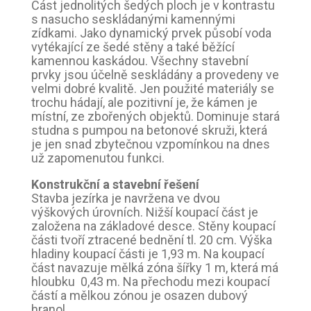
Část jednolitých šedých ploch je v kontrastu
s nasucho seskládanými kamennými
zídkami. Jako dynamický prvek působí voda
vytékající ze šedé stěny a také běžící
kamennou kaskádou. Všechny stavební
prvky jsou účelně seskládány a provedeny ve
velmi dobré kvalitě. Jen použité materiály se
trochu hádají, ale pozitivní je, že kámen je
místní, ze zbořených objektů. Dominuje stará
studna s pumpou na betonové skruži, která
je jen snad zbytečnou vzpomínkou na dnes
už zapomenutou funkci.
Konstrukční a stavební řešení
Stavba jezírka je navržena ve dvou
výškových úrovních. Nižší koupací část je
založena na základové desce. Stěny koupací
části tvoří ztracené bednění tl. 20 cm. Výška
hladiny koupací části je 1,93 m. Na koupací
část navazuje mělká zóna šířky 1 m, která má
hloubku 0,43 m. Na přechodu mezi koupací
částí a mělkou zónou je osazen dubový
hranol.