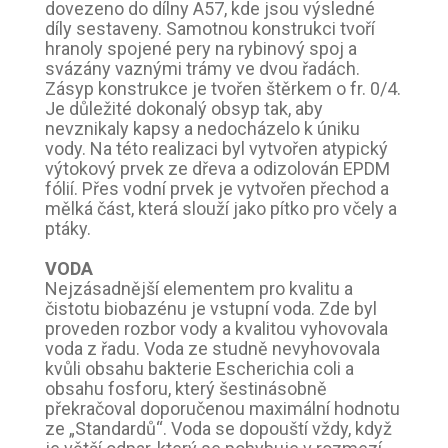
dovezeno do dílny A57, kde jsou výsledné
díly sestaveny. Samotnou konstrukci tvoří
hranoly spojené pery na rybinový spoj a
svázány vaznými trámy ve dvou řadách.
Zásyp konstrukce je tvořen štěrkem o fr. 0/4.
Je důležité dokonalý obsyp tak, aby
nevznikaly kapsy a nedocházelo k úniku
vody. Na této realizaci byl vytvořen atypický
výtokový prvek ze dřeva a odizolován EPDM
fólií. Přes vodní prvek je vytvořen přechod a
mělká část, která slouží jako pítko pro včely a
ptáky.
VODA
Nejzásadnější elementem pro kvalitu a
čistotu biobazénu je vstupní voda. Zde byl
proveden rozbor vody a kvalitou vyhovovala
voda z řadu. Voda ze studně nevyhovovala
kvůli obsahu bakterie Escherichia coli a
obsahu fosforu, který šestinásobně
překračoval doporučenou maximální hodnotu
ze „Standardů“. Voda se dopouští vždy, když