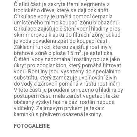
Čistící část je zakryta třemi segmenty z
tropického dřeva, které se dají odklápět.
Cirkulace vody je umělá pomocí čerpadla
umístěného mimo koupací zónu biobazénu.
Cirkulace zajišťuje čištění vodní hladiny přes
skimmerovou klapku do filtrační zóny, odkud
je voda odváděna zpět do koupací části.
Základní funkcí, kterou zajišťují rostliny v
2
břehové zóně o ploše 15 m
, je estetická.
Čištění vody napomáhají rostliny pouze jako
úkryt pro zooplankton, který pomáhá filtrovat
vodu. Rostliny jsou vysazeny do speciálního
substrátu, který zamezuje uvolňování živin
do vody a zároveň pomáhá v růstu rostlinám.
V této části je proudění omezeno a hladina by
postupem času měla zarůst vegetací, takže
občasný výskyt řas na bázi rostlin nebude
viditelný. Zajímavým prvkem je řeka z
kamínků s přelivem osázená lekníny.
FOTOGALERIE