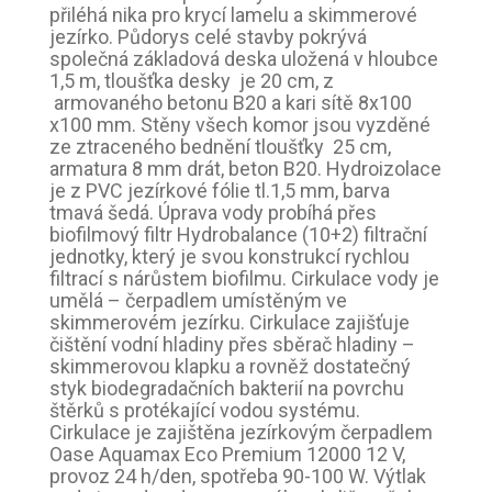
přiléhá nika pro krycí lamelu a skimmerové
jezírko. Půdorys celé stavby pokrývá
společná základová deska uložená v hloubce
1,5 m, tloušťka desky je 20 cm, z
armovaného betonu B20 a kari sítě 8x100
x100 mm. Stěny všech komor jsou vyzděné
ze ztraceného bednění tloušťky 25 cm,
armatura 8 mm drát, beton B20. Hydroizolace
je z PVC jezírkové fólie tl.1,5 mm, barva
tmavá šedá. Úprava vody probíhá přes
biofilmový filtr Hydrobalance (10+2) filtrační
jednotky, který je svou konstrukcí rychlou
filtrací s nárůstem biofilmu. Cirkulace vody je
umělá – čerpadlem umístěným ve
skimmerovém jezírku. Cirkulace zajišťuje
čištění vodní hladiny přes sběrač hladiny –
skimmerovou klapku a rovněž dostatečný
styk biodegradačních bakterií na povrchu
štěrků s protékající vodou systému.
Cirkulace je zajištěna jezírkovým čerpadlem
Oase Aquamax Eco Premium 12000 12 V,
provoz 24 h/den, spotřeba 90-100 W. Výtlak