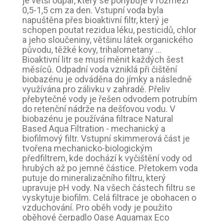
je větší odpar, který se pohybuje v rozmezí
0,5-1,5 cm za den. Vstupní voda byla
napuštěna přes bioaktivní filtr, který je
schopen poutat rezidua léku, pesticidů, chlor
a jeho sloučeniny, většinu látek organického
původu, těžké kovy, trihalometany …
Bioaktivní litr se musí měnit každých šest
měsíců. Odpadní voda vzniklá při čištění
biobazénu je odváděna do jímky a následně
využívána pro zálivku v zahradě. Přeliv
přebytečné vody je řešen odvodem potrubím
do retenční nádrže na dešťovou vodu. V
biobazénu je používána filtrace Natural
Based Aqua Filtration - mechanický a
biofilmový filtr. Vstupní skimmerová část je
tvořena mechanicko-biologickým
předfiltrem, kde dochází k vyčištění vody od
hrubých až po jemné částice. Přetokem voda
putuje do mineralizačního filtru, který
upravuje pH vody. Na všech částech filtru se
vyskytuje biofilm. Celá filtrace je obohacen o
vzduchování. Pro oběh vody je použito
oběhové čerpadlo Oase Aquamax Eco