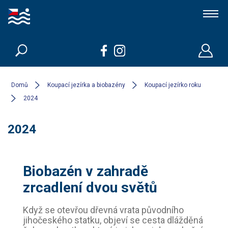
Koupací jezírka a biobazény
Členové
Domů
Koupací jezírka a biobazény
Koupací jezírko roku
2024
Kdo jsme
2024
Kontakt
Biobazén v zahradě
zrcadlení dvou světů
Když se otevřou dřevná vrata původního
jihočeského statku, objeví se cesta dlážděná