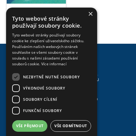
×
Tyto webové stránky
používají soubory cookie.
Tyto webové stránky používají soubory
cookie ke zlepšení uživatelského zážitku.
Používáním našich webových stránek
souhlasíte se všemi soubory cookie v
souladu s našimi zásadami používání
souborů cookie.
Více informací
Svaz zakládání a údržby zeleně, z.s.
NEZBYTNĚ NUTNÉ SOUBORY
Asociace biobazénů a jezírek - ABAJ
sídlo: Údolní 33, 602 00 Brno
VÝKONOVÉ SOUBORY
SOUBORY CÍLENÍ
Zásady zpracování osobních údajů
© 2022 www.abaj.cz
FUNKČNÍ SOUBORY
Najdete nás
VŠE PŘIJMOUT
VŠE ODMÍTNOUT
na Facebooku