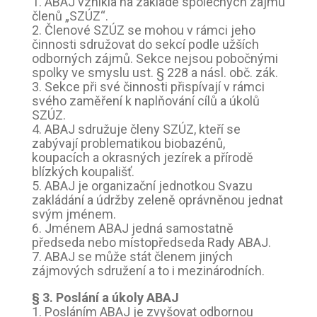
1. ABAJ vznikla na základě společných zájmů
členů „SZÚZ“.
2. Členové SZÚZ se mohou v rámci jeho
činnosti sdružovat do sekcí podle užších
odborných zájmů. Sekce nejsou pobočnými
spolky ve smyslu ust. § 228 a násl. obč. zák.
3. Sekce při své činnosti přispívají v rámci
svého zaměření k naplňování cílů a úkolů
SZÚZ.
4. ABAJ sdružuje členy SZÚZ, kteří se
zabývají problematikou biobazénů,
koupacích a okrasných jezírek a přírodě
blízkých koupališť.
5. ABAJ je organizační jednotkou Svazu
zakládání a údržby zeleně oprávněnou jednat
svým jménem.
6. Jménem ABAJ jedná samostatně
předseda nebo místopředseda Rady ABAJ.
7. ABAJ se může stát členem jiných
zájmových sdružení a to i mezinárodních.
§ 3. Poslání a úkoly ABAJ
1. Posláním ABAJ je zvyšovat odbornou