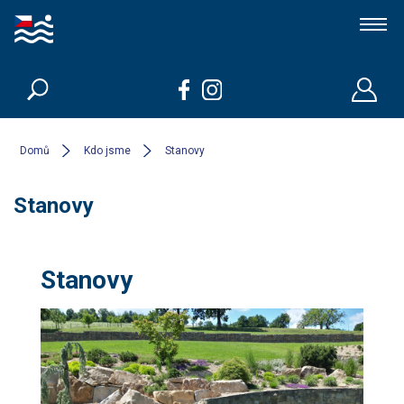
Koupací jezírka a biobazény
Členové
Domů
Kdo jsme
Stanovy
Stanovy
Kdo jsme
Kontakt
Stanovy