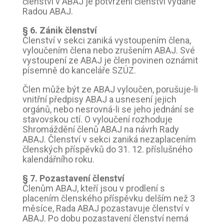
členství v ABAJ je potvrzení členství vydané
Radou ABAJ.
§ 6. Zánik členství
Členství v sekci zaniká vystoupením člena,
vyloučením člena nebo zrušením ABAJ. Své
vystoupení ze ABAJ je člen povinen oznámit
písemně do kanceláře SZÚZ.
Člen může být ze ABAJ vyloučen, porušuje-li
vnitřní předpisy ABAJ a usnesení jejich
orgánů, nebo nesrovná-li se jeho jednání se
stavovskou ctí. O vyloučení rozhoduje
Shromáždění členů ABAJ na návrh Rady
ABAJ. Členství v sekci zaniká nezaplacením
členských příspěvků do 31. 12. příslušného
kalendářního roku.
§ 7. Pozastavení členství
Členům ABAJ, kteří jsou v prodlení s
placením členského příspěvku delším než 3
měsíce, Rada ABAJ pozastavuje členství v
ABAJ. Po dobu pozastavení členství nemá