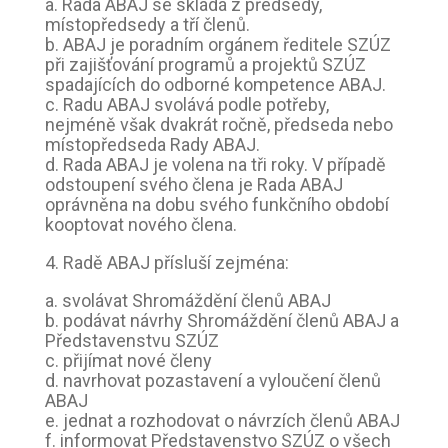
a. Rada ABAJ se skládá z předsedy,
místopředsedy a tří členů.
b. ABAJ je poradním orgánem ředitele SZÚZ
při zajišťování programů a projektů SZÚZ
spadajících do odborné kompetence ABAJ.
c. Radu ABAJ svolává podle potřeby,
nejméně však dvakrát ročně, předseda nebo
místopředseda Rady ABAJ.
d. Rada ABAJ je volena na tři roky. V případě
odstoupení svého člena je Rada ABAJ
oprávněna na dobu svého funkčního období
kooptovat nového člena.
4. Radě ABAJ přísluší zejména:
a. svolávat Shromáždění členů ABAJ
b. podávat návrhy Shromáždění členů ABAJ a
Představenstvu SZÚZ
c. přijímat nové členy
d. navrhovat pozastavení a vyloučení členů
ABAJ
e. jednat a rozhodovat o návrzích členů ABAJ
f. informovat Představenstvo SZÚZ o všech