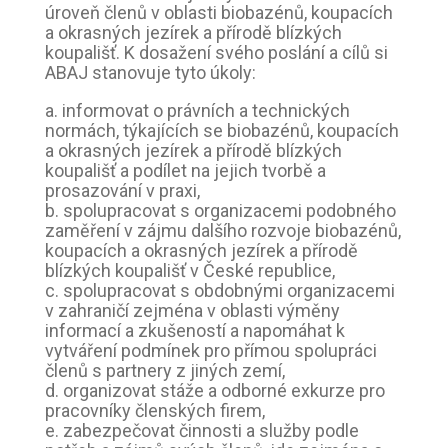
úroveň členů v oblasti biobazénů, koupacích
a okrasných jezírek a přírodě blízkých
koupališť. K dosažení svého poslání a cílů si
ABAJ stanovuje tyto úkoly:
a. informovat o právních a technických
normách, týkajících se biobazénů, koupacích
a okrasných jezírek a přírodě blízkých
koupališť a podílet na jejich tvorbě a
prosazování v praxi,
b. spolupracovat s organizacemi podobného
zaměření v zájmu dalšího rozvoje biobazénů,
koupacích a okrasných jezírek a přírodě
blízkých koupališť v České republice,
c. spolupracovat s obdobnými organizacemi
v zahraničí zejména v oblasti výměny
informací a zkušeností a napomáhat k
vytváření podmínek pro přímou spolupráci
členů s partnery z jiných zemí,
d. organizovat stáže a odborné exkurze pro
pracovníky členských firem,
e. zabezpečovat činnosti a služby podle