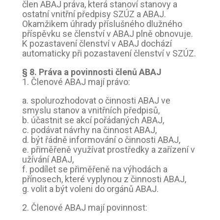
člen ABAJ práva, která stanoví stanovy a
ostatní vnitřní předpisy SZÚZ a ABAJ.
Okamžikem úhrady příslušného dlužného
příspěvku se členství v ABAJ plně obnovuje.
K pozastavení členství v ABAJ dochází
automaticky při pozastavení členství v SZÚZ.
§ 8. Práva a povinnosti členů ABAJ
1. Členové ABAJ mají právo:
a. spolurozhodovat o činnosti ABAJ ve
smyslu stanov a vnitřních předpisů,
b. účastnit se akcí pořádaných ABAJ,
c. podávat návrhy na činnost ABAJ,
d. být řádně informování o činnosti ABAJ,
e. přiměřeně využívat prostředky a zařízení v
užívání ABAJ,
f. podílet se přiměřeně na výhodách a
přínosech, které vyplynou z činnosti ABAJ,
g. volit a být voleni do orgánů ABAJ.
2. Členové ABAJ mají povinnost: