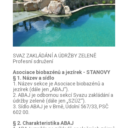
SVAZ ZAKLÁDÁNÍ A ÚDRŽBY ZELENĚ
Profesní sdružení
Asociace biobazénů a jezírek - STANOVY
§ 1. Název a sídlo
1. Název sekce je Asociace biobazénů a
jezírek (dále jen „ABAJ“).
2. ABAJ je odbornou sekcí Svazu zakládání a
údržby zeleně (dále jen „SZÚZ“).
3. Sídlo ABAJ je v Brně, Údolní 567/33, PSČ
602 00.
§ 2. Charakteristika ABAJ