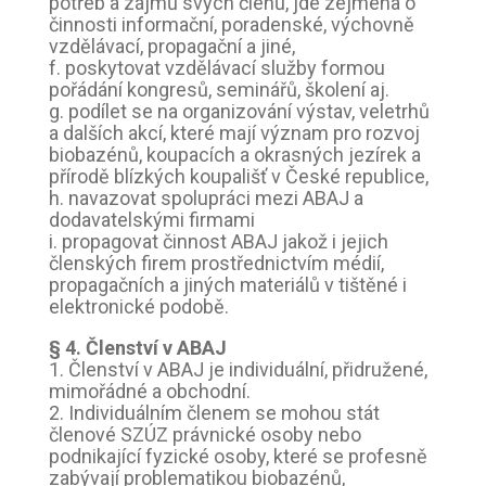
potřeb a zájmů svých členů, jde zejména o
činnosti informační, poradenské, výchovně
vzdělávací, propagační a jiné,
f. poskytovat vzdělávací služby formou
pořádání kongresů, seminářů, školení aj.
g. podílet se na organizování výstav, veletrhů
a dalších akcí, které mají význam pro rozvoj
biobazénů, koupacích a okrasných jezírek a
přírodě blízkých koupališť v České republice,
h. navazovat spolupráci mezi ABAJ a
dodavatelskými firmami
i. propagovat činnost ABAJ jakož i jejich
členských firem prostřednictvím médií,
propagačních a jiných materiálů v tištěné i
elektronické podobě.
§ 4. Členství v ABAJ
1. Členství v ABAJ je individuální, přidružené,
mimořádné a obchodní.
2. Individuálním členem se mohou stát
členové SZÚZ právnické osoby nebo
podnikající fyzické osoby, které se profesně
zabývají problematikou biobazénů,