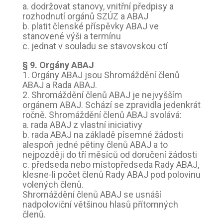
a. dodržovat stanovy, vnitřní předpisy a
rozhodnutí orgánů SZÚZ a ABAJ
b. platit členské příspěvky ABAJ ve
stanovené výši a termínu
c. jednat v souladu se stavovskou ctí
§ 9. Orgány ABAJ
1. Orgány ABAJ jsou Shromáždění členů
ABAJ a Rada ABAJ.
2. Shromáždění členů ABAJ je nejvyšším
orgánem ABAJ. Schází se zpravidla jedenkrát
ročně. Shromáždění členů ABAJ svolává:
a. rada ABAJ z vlastní iniciativy
b. rada ABAJ na základě písemné žádosti
alespoň jedné pětiny členů ABAJ a to
nejpozději do tří měsíců od doručení žádosti
c. předseda nebo místopředseda Rady ABAJ,
klesne-li počet členů Rady ABAJ pod polovinu
volených členů.
Shromáždění členů ABAJ se usnáší
nadpoloviční většinou hlasů přítomných
členů.