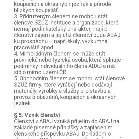
koupacích a okrasných jezírek a přírodě
blízkých koupališť.
3. Přidruženým členem se mohou stát
členové SZÚZ instituce a organizace, které
nemají podnikatelský charakter, mají o
členství zájem a jejichž členství bude ABAJ
ku prospěchu – např. školy, výzkumná
pracoviště apod.
4. Mimořádným členem se může stát
právnická nebo fyzická osoba, která splňuje
podmínky individuálního člena ABAJ a má
sídlo mimo území ČR.
5. Obchodním členem se mohou stát členové
SZÚZ firmy, které vyrábějí nebo dodávají
materiály, výrobky a služby pro stavbu a
provoz biobazénů, koupacích a okrasných
jezírek.
§ 5. Vznik členství
Členství v ABAJ vzniká přijetím do ABAJ na
základě písemné přihlášky a zaplacením
členského příspěvku ABAJ. Dokladem o